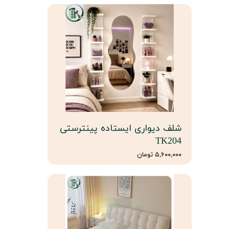
شلف دیواری ایستاده پینترستی
TK204
۵,۶۰۰,۰۰۰ تومان