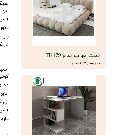
سبک 
این 
همچو
دکور
جزیی
تاریک مانند قهوه‌ای
تخت خواب تدی TK179
۲۴,۴۰۰,۰۰۰ تومان
سبک
گوتی
محبو
اتاق
از ر
همچو
دارد