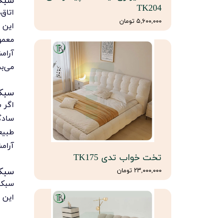
TK204
اتاق
۵,۶۰۰,۰۰۰ تومان
این ا
معمول
آرام
می‌ب
سبک
اگر 
سادگی
طبیع
آرام
تخت خواب تدی TK175
سبک
۲۳,۰۰۰,۰۰۰ تومان
سبک 
این 