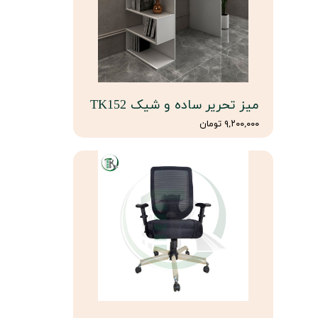
میز تحریر ساده و شیک TK152
۹,۲۰۰,۰۰۰ تومان