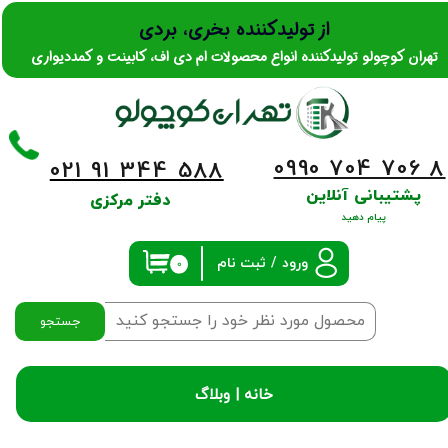
از تولیدکننده بخری، بردی
حساب کاربری من
تهران کوچولو تولیدکننده انواع محصولات ام دی اف، کابینت و کمددیواری
تغییر گذر واژه
سفارشات
0990 704 706 8
​​​​​​​021 91 344 588
خروج از حساب کاربری
پشتیبانی آنلاین
دفتر مرکزی
پیام دهید
ورود
/
ثبت نام
۰
جستجو
خانه |
وبلاگ