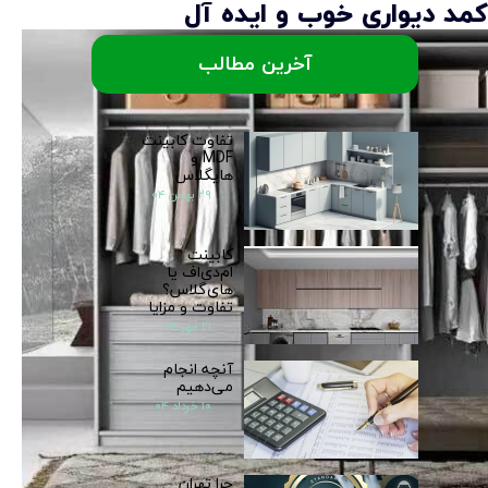
کمد دیواری خوب و ایده آل
آخرین مطالب
تفاوت کابینت
MDF و
هایگلاس
۲۹ بهمن ۰۴
کابینت
ام‌دی‌اف یا
های‌گلاس؟
تفاوت و مزایا
۲۱ مهر ۰۴
آنچه انجام
می‌دهیم
۱۰ خرداد ۰۴
چرا تهران