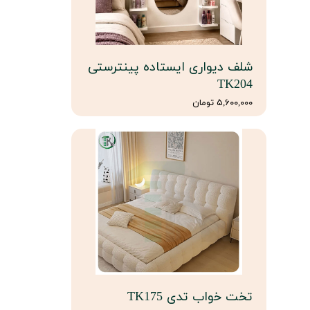
شلف دیواری ایستاده پینترستی
TK204
۵,۶۰۰,۰۰۰ تومان
تخت خواب تدی TK175