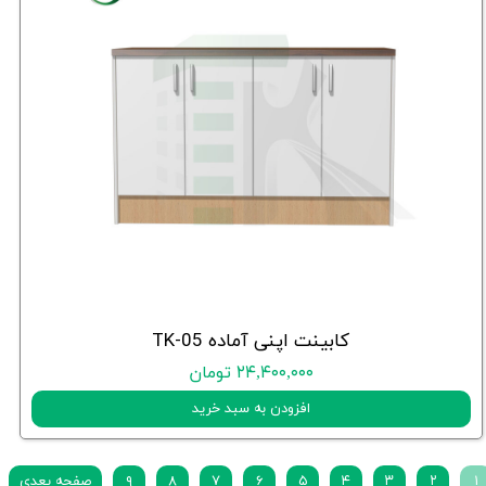
کابینت اپنی آماده TK-05
۲۴,۴۰۰,۰۰۰ تومان
افزودن به سبد خرید
۱
۲
۳
۴
۵
۶
۷
۸
۹
صفحه بعدی