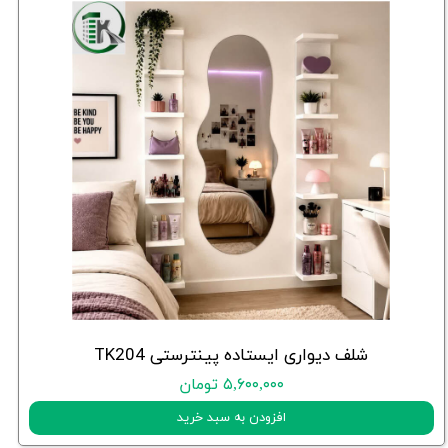
شلف دیواری ایستاده پینترستی TK204
۵,۶۰۰,۰۰۰ تومان
افزودن به سبد خرید