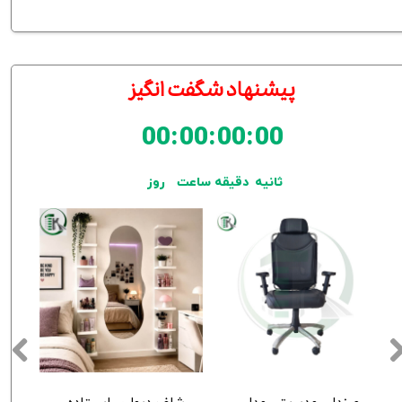
​​پیشنهاد شگفت انگیز
00
:
00
:
00
:
00
ثانیه
دقیقه
ساعت
روز
صندلی مدیریتی مدل کارن
شلف دیواری ایستاده پینترستی TK204