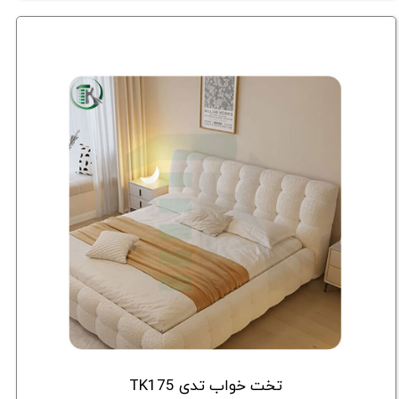
تخت خواب تدی TK175