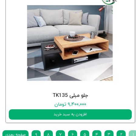
جلو مبلی TK135
۹,۴۰۰,۰۰۰ تومان
افزودن به سبد خرید
۱
۲
۳
۴
۵
۶
۷
۸
۹
صفحه بعدی