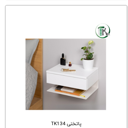
پاتختی TK134