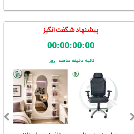
​​پیشنهاد شگفت انگیز
00
:
00
:
00
:
00
ثانیه
دقیقه
ساعت
روز
صندلی مدیریتی مدل کارن
شلف دیواری ایستاده پینترستی TK204