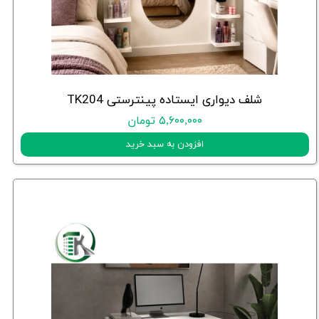
شلف دیواری ایستاده پینترستی TK204
۵,۶۰۰,۰۰۰ تومان
افزودن به سبد خرید